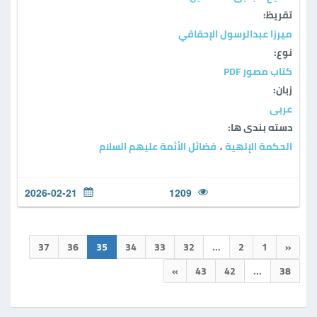
تقريظ:
ميرزا عبدالرسول الإحقاقي
نوع:
كتاب مصور PDF
زبان:
عربی
دسته بندی ها:
الحكمة الإلهية
فضائل الأئمة عليهم السلام
،
2026-02-21
1209
37
36
35
34
33
32
...
2
1
«
»
43
42
...
38