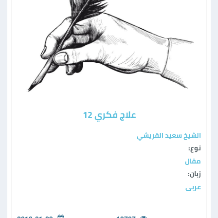
علاج فكري 12
الشيخ سعيد القريشي
نوع:
مقال
زبان:
عربی