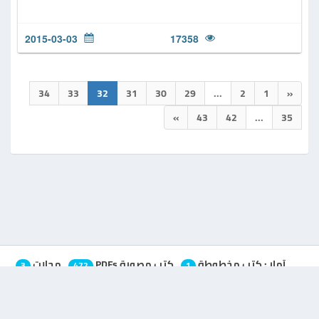
2015-03-03
17358
34
33
32
31
30
29
...
2
1
«
»
43
42
...
35
آمار :
كتب مخطوطة
,
كتب مصورة PDFs
,
مجلات
,
3
472
1
مقالات
35
Awhad.com
|
Awhad.net
|
Awhad.org
|
AlAwhad.com
|
AlAwhad.net
|
AlAwhad.org