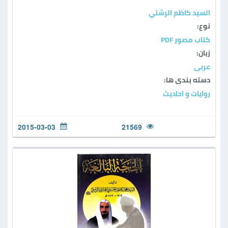
السيد كاظم الرشتي
نوع:
كتاب مصور PDF
زبان:
عربی
دسته بندی ها:
روایات و احادیث
2015-03-03
21569