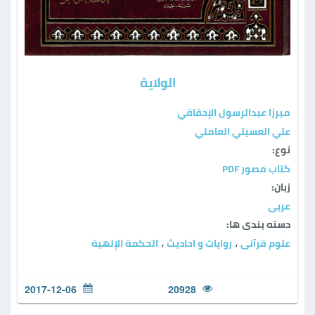
الولاية
ميرزا عبدالرسول الإحقاقي
علي العسيلي العاملي
نوع:
كتاب مصور PDF
زبان:
عربی
دسته بندی ها:
علوم قرآنی
روایات و احادیث
الحكمة الإلهية
،
،
2017-12-06
20928