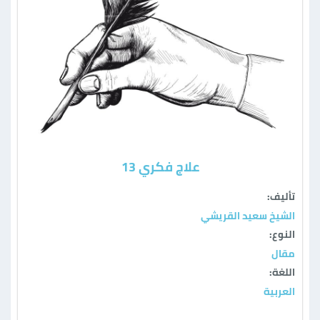
علاج فكري 13
تأليف:
الشيخ سعيد القريشي
النوع:
مقال
اللغة:
العربية