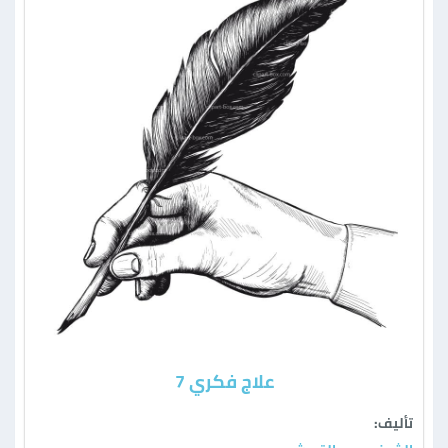
علاج فكري 7
تأليف: