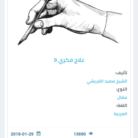
علاج فكري 9
تأليف:
الشيخ سعيد القريشي
النوع:
مقال
اللغة:
العربية
2018-01-29
13690