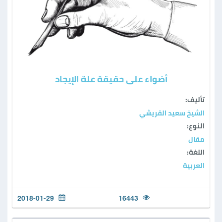
أضواء على حقيقة علة الإيجاد
تأليف:
الشيخ سعيد القريشي
النوع:
مقال
اللغة:
العربية
2018-01-29
16443