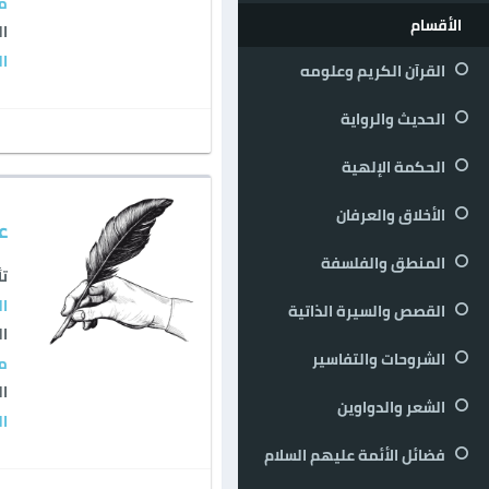
م
الأقسام
ال
ال
القرآن الكريم وعلومه
الحديث والرواية
الحكمة الإلهية
الأخلاق والعرفان
عل
المنطق والفلسفة
تأ
ال
القصص والسيرة الذاتية
ال
الشروحات والتفاسير
م
ال
الشعر والدواوين
ال
فضائل الأئمة عليهم السلام