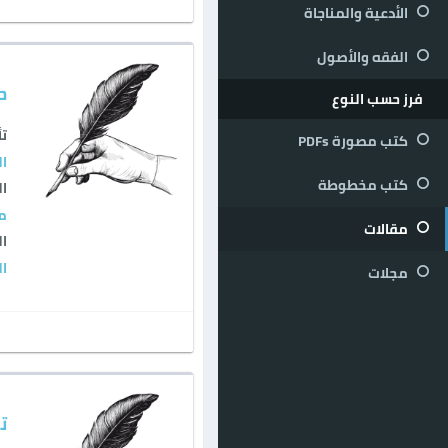
الأدعية والمناجاة
الفقه والأصول
ح
فرز حسب النوع
تأ
كتب مصورة PDFs
ال
كتب مخطوطة
ال
م
مقالات
ال
ال
مجلات
ت