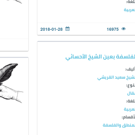
لغة:
عربية
2018-01-28
16975
لفلسفة بعين الشيخ الأحسائي
ليف:
شيخ سعيد القريشي
نوع:
قال
لغة:
عربية
أقسام:
لمنطق والفلسفة