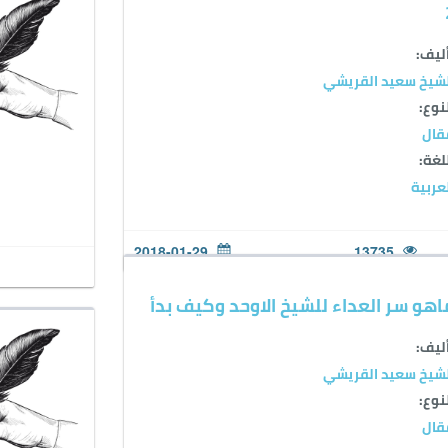
ليف:
شيخ سعيد القريشي
نوع:
قال
لغة:
عربية
2018-01-29
13735
اهو سر العداء للشيخ الاوحد وكيف بدأ
ليف:
شيخ سعيد القريشي
نوع:
قال