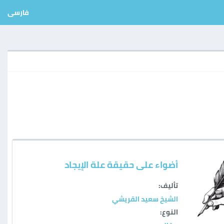
فارسی
أضواء على حقيقة علة الإيجاد
تأليف:
الشيخ سعيد القريشي
النوع: