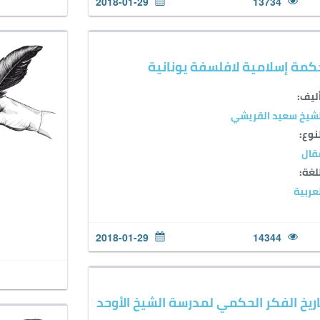
2018-01-29
13734
كمة إسلامية لافلسفة يونانية
ليف:
شيخ سعيد القريشي
نوع:
قال
لغة:
عربية
2018-01-29
14344
اريخ الفكر الحكمي لمدرسة الشيخ الأوحد