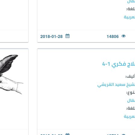
قال
لغة:
عربية
2018-01-28
14806
اج فكري 1-4
ليف:
شيخ سعيد القريشي
نوع:
قال
لغة:
عربية