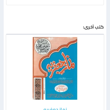
كتب أخرى:
نمازِ جعفریہ