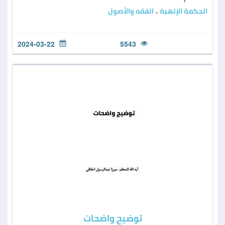
الحكمة الإلهية
الفقه والأصول
،
2024-03-22
5543
ﺗﻮﺿﯿﺢ واﺿﺤﺎت