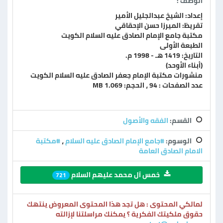
الوصف :
إعداد: الشيخ عبدالجليل الأمير
تقريظ: الميرزا حسن الإحقاقي
مكتبة جامع الإمام الصادق عليه السلام الكويت
الطبعة الأولى
التاريخ: 1419 هـ - 1998 م.
(أبناء الأوحد)
منشورات مكتبة الإمام جعفر الصادق عليه السلام الكويت
عدد الصفحات : 94 ، الحجم: 1.069 MB
القسم:
الفقه والأصول
الوسوم:
#جامع الإمام الصادق عليه السلام
،
#مكتبة
الامام الصادق العامة
خمس آل محمد عليهم السلام
721
لمالكي المحتوى : هل تجد هذا المحتوى المعروض ينتهك
حقوق ملكيتك الفكرية ؟ يمكنك مراسلتنا لإزالته