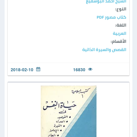
الشيخ احمد البوشفيع
النوع:
كتاب مصور PDF
اللغة:
العربية
الأقسام:
القصص والسيرة الذاتية
2018-02-10
16830