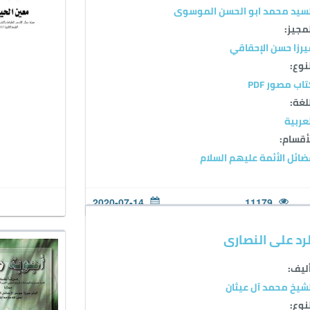
سید محمد ابو الحسن الموسوی
مجيز:
رزا حسن الإحقاقي
نوع:
اب مصور PDF
لغة:
عربية
أقسام:
ائل الأئمة عليهم السلام
2020-07-14
11179
لرد على النصارى
ليف:
شيخ محمد آل عيثان
نوع: