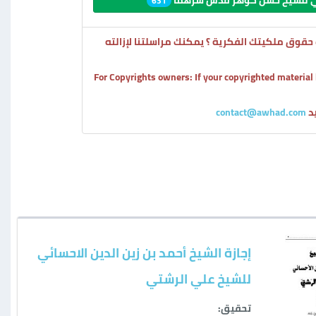
شتي للشيخ حسن كوهر قدس سرهما
631
قوق ملكيتك الفكرية ؟ يمكنك مراسلتنا لإزالته
For Copyrights owners: If your copyrighted material
ید
contact@awhad.com
إجازة الشيخ أحمد بن زين الدين الاحسائي
للشيخ علي الرشتي
تحقيق: