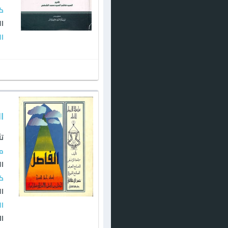
كت
ال
ال
ا
تأ
مي
ال
كت
ال
ال
ال