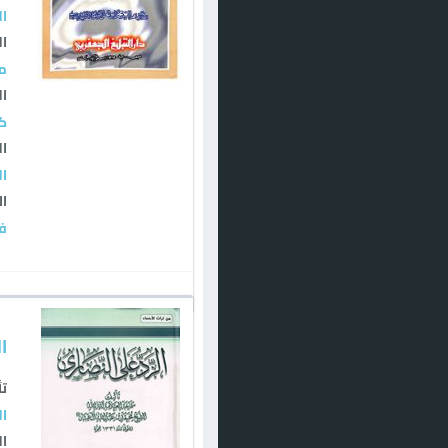
ال
ال
مي
ال
كت
ال
ال
ال
فض
ا
تأ
ال
ال