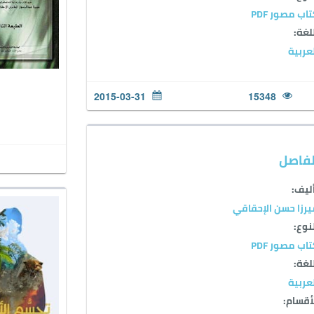
اب مصور PDF
لغة:
عربية
2015-03-31
15348
لفاصل
ليف:
رزا حسن الإحقاقي
نوع:
اب مصور PDF
لغة:
عربية
أقسام: