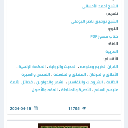
الشيخ أحمد الأحسائي
تقديم:
الشيخ توفيق ناصر البوعلي
النوع:
كتاب مصور PDF
اللغة:
العربية
الأقسام:
القرآن الكريم وعلومه
الحديث والرواية
الحكمة الإلهية
،
،
،
الأخلاق والعرفان
المنطق والفلسفة
القصص والسيرة
،
،
الذاتية
الشروحات والتفاسير
الشعر والدواوين
فضائل الأئمة
،
،
،
عليهم السلام
الأدعية والمناجاة
الفقه والأصول
،
،
2024-04-19
11795