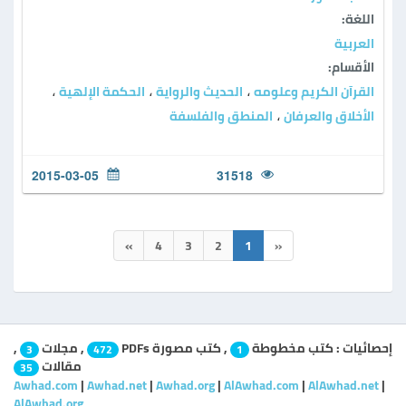
اللغة:
العربية
الأقسام:
القرآن الكريم وعلومه
الحديث والرواية
الحكمة الإلهية
،
،
،
الأخلاق والعرفان
المنطق والفلسفة
،
2015-03-05
31518
»
4
3
2
1
«
إحصائيات :
كتب مخطوطة
,
كتب مصورة PDFs
,
مجلات
,
3
472
1
مقالات
35
Awhad.com
|
Awhad.net
|
Awhad.org
|
AlAwhad.com
|
AlAwhad.net
|
AlAwhad.org