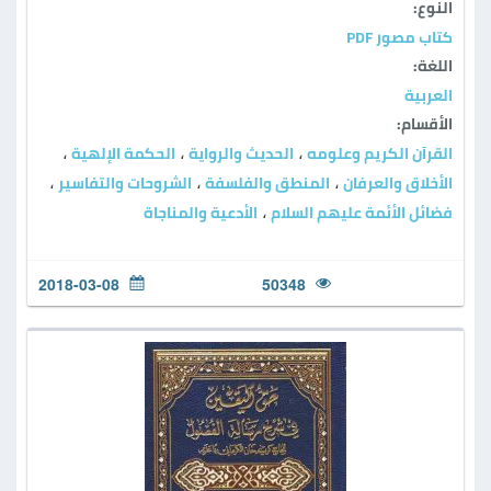
النوع:
كتاب مصور PDF
اللغة:
العربية
الأقسام:
القرآن الكريم وعلومه
الحديث والرواية
الحكمة الإلهية
،
،
،
الأخلاق والعرفان
المنطق والفلسفة
الشروحات والتفاسير
،
،
،
فضائل الأئمة عليهم السلام
الأدعية والمناجاة
،
2018-03-08
50348