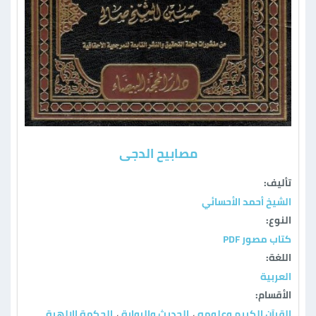
مصابيح الدجى
تأليف:
الشيخ أحمد الأحسائي
النوع:
كتاب مصور PDF
اللغة:
العربية
الأقسام:
القرآن الكريم وعلومه
الحديث والرواية
الحكمة الإلهية
،
،