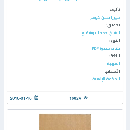
تأليف:
ميرزا حسن كوهر
تحقيق:
الشيخ احمد البوشفيع
النوع:
كتاب مصور PDF
اللغة:
العربية
الأقسام:
الحكمة الإلهية
2018-01-18
16824