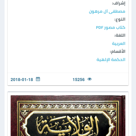
إشراف:
مصطفى آل مرهون
النوع:
كتاب مصور PDF
اللغة:
العربية
الأقسام:
الحكمة الإلهية
2018-01-18
15256