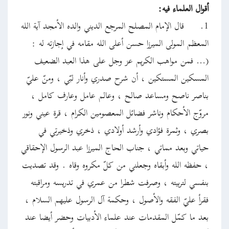
أقوال العلماء فيه:
1.
قال الإمام المصلح المرجع الديني والده الأمجد آية الله
المعظم المولى الميرزا حسن أعلى الله مقامه في إجازته له :
(… فمن مواهب الكريم عز وجل على هذا العبد الضعيف
المسكين المستكين ، أن شرح صدري وأنار لبّي ، ومنّ عليّ
بناصر ناصح ومساعد صالح ، وعالم عامل وعارف كامل ،
مروّج الأحكام وناشر فضائل المعصومين الكرام ، قرة عيني ونور
بصري ، وثمرة فؤادي وأرشد أولادي ، ذخري وذخيرتي في
حياتي وبعد مماتي ، جناب الحاج الميرزا عبد الرسول الإحقاقي
، حفظه الله وأبقاه وجعلني من كلّ مكروه وقاه . وقد تصديت
بنفسي لتربيته ، وصرفت شطرا من عمري في تدريسه ومراقبته
فقرأ عليّ الفقه والأصول ، وحكمة آل الرسول عليهم السلام ،
بعد ما كمّل المقدمات عند علماء الأدبيات وحضر أيضا عند