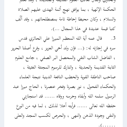
والحاوي بإتقان لغالب العلوم القديمة والجديدة ، وقد تعلّم
الحكمة الإلهية ، بما يوافق نهج أئمة الهدى عليهم الصلاة
والسلام ، وكان محيطا إحاطة تامة بمصطلحاتهم ، وقد ألّف
كتبا قيمة عديدة في هذا المجال …).
3.
قال عمه آية الله المعظم الميرزا علي الحائري قدس
سره في إجازته له: (… فإن ولد أخي العزيز ، وفرع أصلنا الحريز
، الفاضل الشاب التقي والمحصل البر الصفي ، جامع العلوم
الثابتة القديمة والحديثة ، والتارك للرسوم المجتثة الغثيثة ،
صاحب الناطقة القوية والخطب النافعة الدينية نتيجة العلماء
والحكماء الفحول ، نور بصرنا وفخر عنصرنا ، الحاج ميرزا عبد
الرسول سلمه الله وأبقاه وحرسه ووقاه …… قد استجازني
حفظه الله تعالى …… فرأيته أهلا لذلك ، لما فيه من الورع
والتقى وجودة الذهن والنهى ، والحرص لكسب المجد والعلى
......).