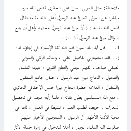
ملاحظة: سئل المولى الميرزا علي الحائري قدس الله سره
مباشرة عن المولى الميرزا عبد الرسول أعلى الله مقامه فقال
قدس الله نفسه : (بأنَّ ميرزا عبد الرسول مجتهد وأهل أن يتبع
، وقال ميرزا عبد الرسول أنا...) .
4.
قال آية الله الميرزا فتح الله ثقة الإسلام في إجازته له:
(… فقد استجازني الفاضل التقي ، والعالم الزكي والموالي
الصفي صاحب الفهم الجلي والنطق القوي ، نتيجة العلماء
والفحول ، الحاج ميرزا عبد الرسول ، خلف جامع المعقول
والمنقول ، العلامة حضرة الحاج ميرزا حسن الإحقاقي الحائري
، متع الله المسلمين بطول بقائه ، فلما رأيته مجدا في تحصيل
المعارف ، حريصا لطلب العلم ، نشيطا في العمل ، ثابتا في
محبة الأئمة الأطهار آل الرسول ، المنتجبين الأخيار عليهم
صلوات الله الملك الجبار ، أهلا للدخول في زمرة حملة الآثار