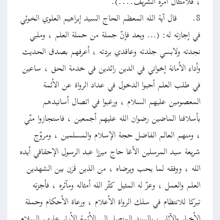
، فلامتثال أمره الشريف....).
8.
قال آية الله المعظم الحاج السيد إبراهيم العلوي الخوئي
في إجازته له: (… وبعد فإنّ جملة من حملة العلم ، وملبي
نجدته ولابسي جلدته وعاقدي بردته ، أعرفهم بصدق الحديث
وأداء الأمانة إخواني في الدين رائدين في خدمة الحق ، ساعين
في طلب العلم أحبوا الدخول في عداد الرواة عن الأئمة
المعصومين عليهم السلام ، ورغبوا في اتصال أسانيدهم
بأسلافنا الماضين رضوان الله عليهم أجمعين ، فاستجازوا منّي
، ومنهم العالم الفاضل حجة الإسلام والمسلمين ، ومروّج
شريعة سيد المرسلين الآغا حاج ميرزا عبد الرسول الإحقاقي أيده
الله ، ووفقه لما يحب ويرضاه ، من الذين قَرَن بين الشهدين
العلم والعمل ، وعزّ له المثيل كثّر الله أمثاله ومآثره ، فأجزته
تبركا للانتظام في سلك الرواة الأعلام ، ورعاة الأحكام وحملة
الأخبار والآثار ، بالسند المتصل إلى الأئمة الأبرار عليهم السلام