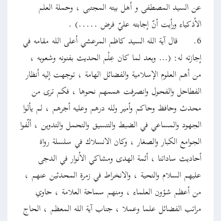
عن السيد المصطفى و أهل بيته المجتبى ، وحملة العلم
الأذكياء ورأيت أنّ إجابته عليّ فرض .....) .
6.
قال آية الله السيد كاظم المرعشي أعلى الله مقامه في
إجازته له: (… وبعد لما كان عِلْم الحديث بفنونه وشعوبه ،
من أهم العلوم الإسلامية والفضائل الهامة ، توجهت إليه أنظار
الفطاحل والفحول وانصرفت هممهم نحوها ، فكم ترى من
محدث وحافظ وحاكم وأمير ولله درهم وعليه أجرهم ، لم يألوا
الجهود والمساعي في الضبط والتنسيق والتحمل والتدوين ، ألّفوا
الجوامع الكبار والصغار ، وكان الانسلاك في سلسلة رواة
أحاديث ساداتنا ، أئمة الهدى ومشاكي الأنوار في الدجى
عليهم السلام والتحية ، والانخراط في زمرة المحدثين عنهم ،
من أعظم شؤون العلماء ، ومنهم سماحة العلامة ، حاوي
مراتب الفضائل علما وعملا ، جناب آية الله المعظم ، الحاج