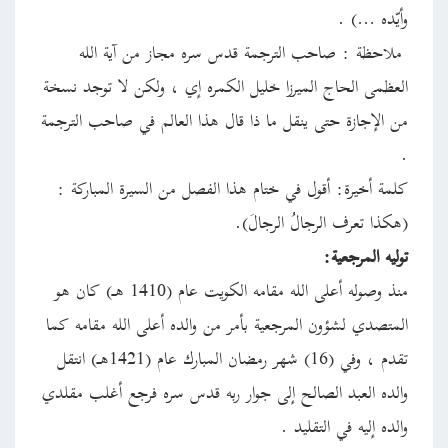
وأيّده …) .
ملاحظة : صاحب الترجمة قدس سره مجاز من آية الله
العظمى الحاج الميرزا خليل الكمره إي ، ولكن لا توجد نسخة
من الإجازة حتى ينقل ما ذا قال هذا العالم في صاحب الترجمة
.
كلمة أخيرة: أقول في ختام هذا الفصل من السيرة المباركة :
(هكذا تعرف الرجالُ الرجالَ).
توليه المرجعية:
منذ وصوله أعلى الله مقامه الكويت عام (1410 هـ) كان هو
المتصدي لشؤون المرجعية بأمر من والده أعلى الله مقامه كما
تقدم ، وفي (16) شهر رمضان المبارك عام (1421هـ) انتقل
والده العبد الصالح إلى جوار ربه قدس سره فرجع أغلب مقلدي
والده إليه في التقليد .