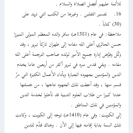
للأئمة عليهم أفضل الصلاة والسلام .
16.
تفسير الثقلين . وغيرها من الكتب التي تزيد على
(30) كتاباً .
ملاحظة: في عام (1381هـ) سافر والده المعظم المولى الميرزا
حسن الحائري أعلى الله مقامه إلى طهران تاركاً تبريز ، وقد
وكَّل وفوَّض إدارة جميع الأمور لولده صاحب الترجمة أعلى الله
مقامه . وبقي قدس سره في تبريز أكثر من أربعين عاما يخدم
الدين والمؤمنين بجهوده الجبارة وبأداء الأعمال الكثيرة التي مرّ
قسم منها ، وقد أعطت تلك الجهود نتاجها ، من جملتها
عددا كبيرا من طلاب العلوم الدينية قد تأهلوا لخدمة الدين
والمؤمنين في تلك المناطق .
إلى الكويت: وفي عام (1410هـ) توجه إلى الكويت ، وكانت
تلك السنة بداية إقامته فيها إلى الآن . وهناك قدَّم للدين