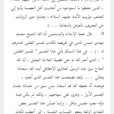
، الذين حفظوا ما استودعوه من أحاديث أهل العصمة وأدوا إلى
الخلف مواريث الأئمة عليهم السلام ، وصانوا متون الروايات
عن التحريف بالعرض والمقابلة.....).
9.
قال حجة الإسلام والمسلمين آية الله الشيخ محمد
مهدي شمس الدين في تقريضه لكتاب تفسير الثقلين للمترجم
له : (... في هذا السياق يأتي هذا التفسير ” تفسير الثقلين
” ، الذي أنعم الله به على فضيلة العلامة الجليل ، آية الله
الحاج ميرزا عبد الرسول الحائري الإحقاقي أيده الله سبحانه
وتعالى …… ولقد تصفحت هذا التفسير الذي أنجزه ،
فوجدته أنّه حفظه الله قد استفاد ممن سبق من علمائنا علماء
التفسير الأبرار ، وجرى على منهاجهم ، ولكنه لم يكن فيما
دوّنه مجرد مقتبس وناقل ، وإنما ضمّن هذا التفسير بعض
اللفتات الرائعة وبعض القبسات النفيسة ، التي أعطت لكتابه