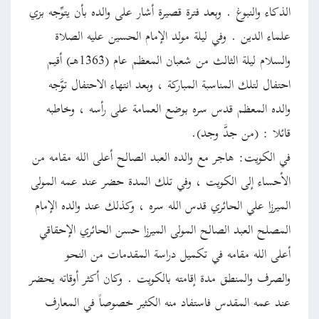
الذكاء والنبوغ . وبعد فترة قصيرة أشار على والده بأن يتوِّجه بزي
علماء الدين . وفي ليلة مولد الإمام الحسين عليه الصلاة
والسلام ليلة الثالث من شعبان المعظم عام (1363هـ) أقيم
احتفال لتلك المناسبة المباركة ، وبعد انتهاء الاحتفال توَّجه
والده المعظم قدس سره بوضع العمامة على رأسه ، وخاطبه
قائلا : (من جدَّ وجد).
في الكويت: هاجر مع والده العبد الصالح أعلى الله مقامه من
الأحساء إلى الكويت ، وفي تلك المدة حضر عند عمه المولى
الميرزا علي الحائري قدس الله سره ، وكذلك عند والده الإمام
المصلح العبد الصالح المولى الميرزا حسن الحائري الإحقاقي
أعلى الله مقامه في تكميل دراسة المقدمات من النحو
والصرف والمنطق مدة إقامته بالكويت . وكان أكثر أوقاته يحضر
عند عمه المقدس فاستفاد منه الكثير خصوصاً في المعارف