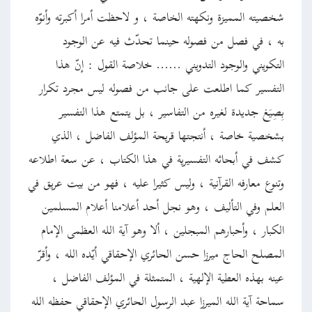
شخصيته المميزة ونكهته الخاصة ، و لاحظت أمرا أكبرته وأنوّه
به ، في فصل من فصوله حينما تحدّث فيه عن الوجود
التكويني والوجود التدويني …… خلاصة القول : إنّ هذا
التفسير كما اطلعت على جانب من فصوله ليس مجرد تكرار
بِصِيَغ جديدة لغيره من التفاسير ، بل يتمتع هذا التفسير
بشخصية خاصة ، أنتجتها قريحة المؤلف الفاضل ، الذي
كشف في أبحاثه التفسيرية في هذا الكتاب ، عن سعة اطلاعه
وتنوع معارفه القرآنية ، وليس كثيرا عليه ، فهو من بيت عريق في
العلم وفي التأليف ، وهو نجل أحد أعلامنا أعلام المسلمين
الكبار ، وأحبارهم المبجلين ، ألا وهو آية الله العظمى الإمام
المصلح الحاج ميرزا حسن الحائري الإحقاقي أيّده الله ، وأقرّ
عينه بهذه العطية الإلهية ، المتمثلة في المؤلف الفاضل ،
سماحة آية الله الميرزا عبد الرسول الحائري الإحقاقي حفظه الله