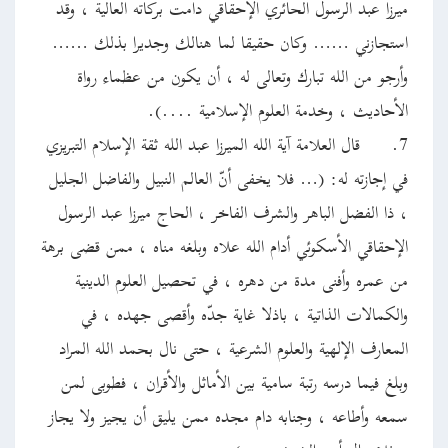
ميرزا عبد الرسول الحائري الإحقاقي دامت بركاته العالية ، وقد
استجازني …… وكان حقيقا لما هنالك وجديرا بذلك ……
وأرجو من الله تبارك وتعالى له ، أن يكون من عظماء رواة
الأحاديث ، وخدمة العلوم الإسلامية ....).
7.
قال العلامة آية الله الميرزا عبد الله ثقة الإسلام التبريزي
في إجازته له: (… فلا يخفى أنّ العالم النبيل والفاضل الجليل
، ذا الفضل الباهر والشرف الفاخر ، الحاج ميرزا عبد الرسول
الإحقاقي الأسكوئي أدام الله علاه وبلغه مناه ، ممن قضى برهة
من عمره وأفنى مدة من دهره ، في تحصيل العلوم الدينية
والكمالات الذاتية ، باذلا غاية جدّه وأقصى جهده ، في
المعارف الإلهية والعلوم الشرعية ، حتى نال بحمد الله المراد
وبلغ فيما درسه رتبة سامية بين الأماثل والأقران ، فطوبى لمن
سمعه وأطاعه ، وجنابه دام مجده ممن يليق أن يجيز ولا يجاز