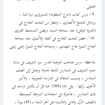
الخوئي .
9 / درس كتاب (شرح المنظومة) للسبزواري مرة ثانية ،
ورسائل للشيخ الأنصاري ، وشطرا من البحث الخارج في
(العروة الوثقى) عند سماحة السيد مرتضى المستنبط الغروي .
10 / حضر البحث الخارج في الفقه والأصول عند سماحة
الحاج الميرزا فتاح شهيدي ، وسماحة الحاج الميرزا رضي زنوني
.
ملاحظة: درس صاحب الترجمة قدس سره الشريف في بداية
عمره الشريف في المدارس التابعة للدولة ووصل إلى الصف
السادس ، وبسبب انشغاله في الدراسة الحوزوية ، والأمور
الأخرى تركها . وفي عام (1369 هـ) قرَّر أن يكمل دراسته في
تلك المدارس ، فاشترك في امتحانات المرحلة المتوسطة
(الصف الأول والثاني والثالث) قبل آخر السنة بـ (45) يوماً ،