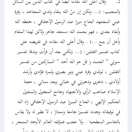
2.
وقال أعلى الله مقامه أيضا في كتاب الدين بين السائل
والمجيب: (… ولكن إن منّ الله ببقاء ولدي المجاهد ، وقرة
عيني المجتهد الحاج ميرزا عبد الرسول الإحقاقي ، حفظه الله
وأبقاه بعدي ، فهو بحمد الله مستعد جاهز ولائق لهذا المقام
وأهل أن يتبع …) . وقال أعلى الله مقامه في تقريضه على
كتاب تفسير الثقلين: (… ولكني بعد أن قرأت وبدقة تفسير
سورتي ” الحمد و قل هو الله أحد ” المباركتين من تفسير
الثقلين ، لولدي وقرة عيني ونور بصري وثمرة فؤادي وأرشد
أولادي ، ذخري وذخيرتي في حياتي وبعد مماتي ، حجة
الإسلام صاحب الرأي والاجتهاد وجامع المعقول والمنقول
الحكيم الإلهي ، الحاج الميرزا عبد الرسول الإحقاقي زاد الله
في توفيقاته وجدته تفسيرا جامعا وممتازا ، لا نظير له ولا يقاس
بالتفاسير السطحية . ولا عجب فمؤلفه العالم الأوحد المتبحر ،