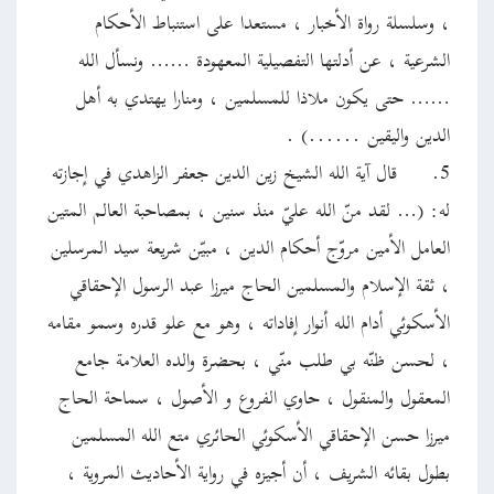
، وسلسلة رواة الأخبار ، مستعدا على استنباط الأحكام
الشرعية ، عن أدلتها التفصيلية المعهودة …… ونسأل الله
…… حتى يكون ملاذا للمسلمين ، ومنارا يهتدي به أهل
الدين واليقين ......) .
5.
قال آية الله الشيخ زين الدين جعفر الزاهدي في إجازته
له: (… لقد منّ الله عليّ منذ سنين ، بمصاحبة العالم المتين
العامل الأمين مروّج أحكام الدين ، مبيّن شريعة سيد المرسلين
، ثقة الإسلام والمسلمين الحاج ميرزا عبد الرسول الإحقاقي
الأسكوئي أدام الله أنوار إفاداته ، وهو مع علو قدره وسمو مقامه
، لحسن ظنّه بي طلب منّي ، بحضرة والده العلامة جامع
المعقول والمنقول ، حاوي الفروع و الأصول ، سماحة الحاج
ميرزا حسن الإحقاقي الأسكوئي الحائري متع الله المسلمين
بطول بقائه الشريف ، أن أجيزه في رواية الأحاديث المروية ،