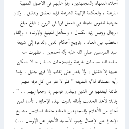
أجلاء الفقهاء والمجتهدين، وقرأ عليهم في الأصول الفقهية
الفرعية ، والحكمة الإلهية الشرعية قراءة تحقيق وتدقيق . وكان
حريصا للدرس نشيطا في العمل قويا في الروح ، فبلغ مبلغ
الرجال ووصل رتبة الكمال ، واستأهل للتبليغ والإرشاد ، وإلقاء
الخطب بين العباد ، وترويج أحكام الدين والدعوة إلى شريعة
سيد المرسلين صلى الله عليه وآله أجمعين . فظهرت منه
سلمه الله سياسات شرعية وإصلاحات دينية ، ما لا يتمكن
عليها إلا القليل ، ولا يقدر على إتقانها إلا قوي جليل . ولما
رأيته مصداقا للآية الشريفة ” فلو لا نفر من كل فرقة منهم
طائفة ليتفقهوا في الدين ولينذروا قومهم إذا رجعوا إليهم … ” ،
وقابلا لأخذ الحديث وأدائه بادرت بهذه الإجازة ، تأسيا لمن
أجازه من الأعلام والمجتهدين العظام حفظا لسلاسل مشايخ
الإجازة عن الإهمال وصونا لأسانيد الأخبار عن الإرسال ...)