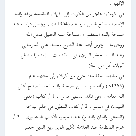
الإلهية .
في كربلاء: هاجر من الكويت إلى كربلاء المقدسة برفقة والده
الإمام المصلح قدس سره عام (1364هـ) ، وواصل دراسته عند
سماحة والده المعظم ، وسماحة عمه الجليل قدس الله
روحيهما . ودرس أيضا عند الشيخ محمد علي الخراساني ،
وعند السيد جعفر التبريزي في المقدمات . (مدة إقامته في
كربلاء أقل من سنة).
في مشهد المقدسة: خرج من كربلاء إلى مشهد عام
(1365هـ) وأقام فيها سنتين بصحبة والده العبد الصالح أعلى
الله مقامه ، وفي تلك السنتين درس : 1 / كتاب (مغني
اللبيب) في النحو . 2 / كتاب المطول في علم البلاغة
(المعاني والبيان والبديع) عند المرحوم الأديب النيشابوري . 3 /
شرح المنظومة عند العلامة الكبير الميرزا زين الدين جعفر