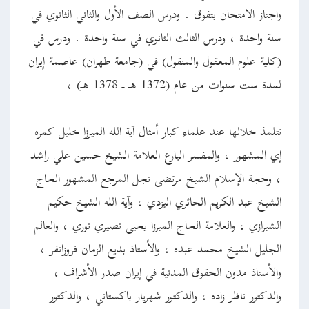
واجتاز الامتحان بتفوق . ودرس الصف الأول والثاني الثانوي في
سنة واحدة ، ودرس الثالث الثانوي في سنة واحدة . ودرس في
(كلية علوم المعقول والمنقول) في (جامعة طهران) عاصمة إيران
لمدة ست سنوات من عام (1372 هـ ـ 1378 هـ) ،
تتلمذ خلالها عند علماء كبار أمثال آية الله الميرزا خليل كمره
إي المشهور ، والمفسر البارع العلامة الشيخ حسين علي راشد
، وحجة الإسلام الشيخ مرتضى نجل المرجع المشهور الحاج
الشيخ عبد الكريم الحائري اليزدي ، وآية الله الشيخ حكيم
الشيرازي ، والعلامة الحاج الميرزا يحيى نصيري نوري ، والعالم
الجليل الشيخ محمد عبده ، والأستاذ بديع الزمان فروزانفر ،
والأستاذ مدون الحقوق المدنية في إيران صدر الأشراف ،
والدكتور ناظر زاده ، والدكتور شهريار باكستاني ، والدكتور