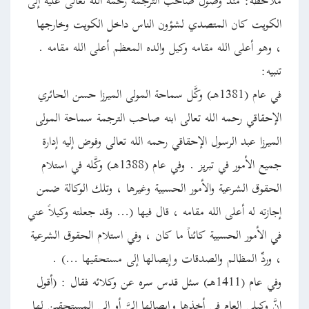
ملاحظة: منذ وصول صاحب الترجمة رحمة الله تعالى عليه إلى
الكويت كان المتصدي لشؤون الناس داخل الكويت وخارجها
، وهو أعلى الله مقامه وكيل والده المعظم أعلى الله مقامه .
تنبيه:
في عام (1381هـ) وكَّل سماحة المولى الميرزا حسن الحائري
الإحقاقي رحمه الله تعالى ابنه صاحب الترجمة سماحة المولى
الميرزا عبد الرسول الإحقاقي رحمه الله تعالى وفوض إليه إدارة
جميع الأمور في تبريز . وفي عام (1388هـ) وكَّله في استلام
الحقوق الشرعية والأمور الحسبية وغيرها ، وتلك الوكالة ضمن
إجازته له أعلى الله مقامه ، قال فيها (… وقد جعلته وكيلاً عني
في الأمور الحسبية كائناً ما كان ، وفي استلام الحقوق الشرعية
، وردِّ المظالم والصدقات وإيصالها إلى مستحقيها …) .
وفي عام (1411هـ) سئل قدس سره عن وكلائه فقال : (أقول
إنَّ وكيلي العام في أخذها وإيصالها إليَّ أو إلى المستحقين لها