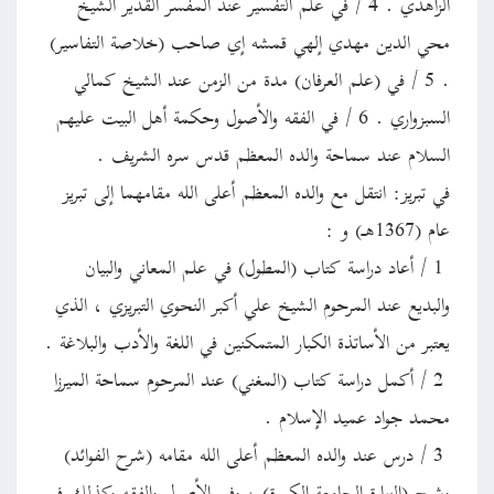
الزاهدي . 4 / في علم التفسير عند المفسر القدير الشيخ
محي الدين مهدي إلهي قمشه إي صاحب (خلاصة التفاسير)
. 5 / في (علم العرفان) مدة من الزمن عند الشيخ كمالي
السبزواري . 6 / في الفقه والأصول وحكمة أهل البيت عليهم
السلام عند سماحة والده المعظم قدس سره الشريف .
في تبريز: انتقل مع والده المعظم أعلى الله مقامهما إلى تبريز
عام (1367هـ) و :
1 / أعاد دراسة كتاب (المطول) في علم المعاني والبيان
والبديع عند المرحوم الشيخ علي أكبر النحوي التبريزي ، الذي
يعتبر من الأساتذة الكبار المتمكنين في اللغة والأدب والبلاغة .
2 / أكمل دراسة كتاب (المغني) عند المرحوم سماحة الميرزا
محمد جواد عميد الإسلام .
3 / درس عند والده المعظم أعلى الله مقامه (شرح الفوائد)