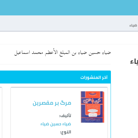
ضياء
ضياء حسين ضياء بن المبلغ الأعظم محمد اسماعيل
اء
آخر المنشورات
مرگ بر مقصرين
تأليف:
ضياء حسين ضياء
النوع: