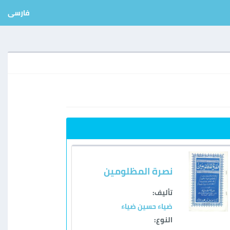
فارسی
نصرة المظلومين
تأليف:
ضياء حسين ضياء
النوع: