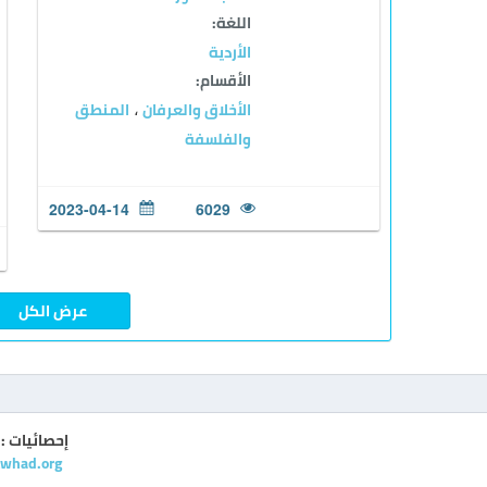
اللغة:
الأردية
الأقسام:
الأخلاق والعرفان
المنطق
،
والفلسفة
2023-04-14
6029
عرض الكل
إحصائيات :
Awhad.org