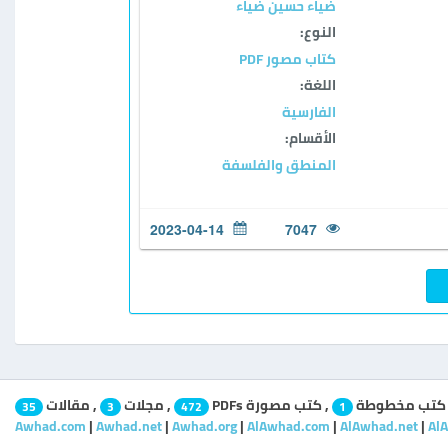
ضياء حسين ضياء
النوع:
كتاب مصور PDF
اللغة:
الفارسية
الأقسام:
المنطق والفلسفة
2023-04-14
7047
كتب مخطوطة
,
كتب مصورة PDFs
,
مجلات
,
مقالات
35
3
472
1
Awhad.com
|
Awhad.net
|
Awhad.org
|
AlAwhad.com
|
AlAwhad.net
|
Al