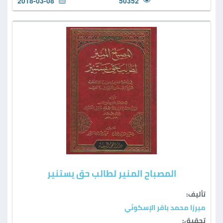
2018-03-08
50352
المصباح المنير لطالب حق يستنير
تأليف:
ميرزا محمد باقر الإسكوئي
تحقيق: