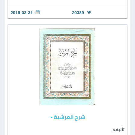
2015-03-31
20389
شرح العرشية -
تأليف: