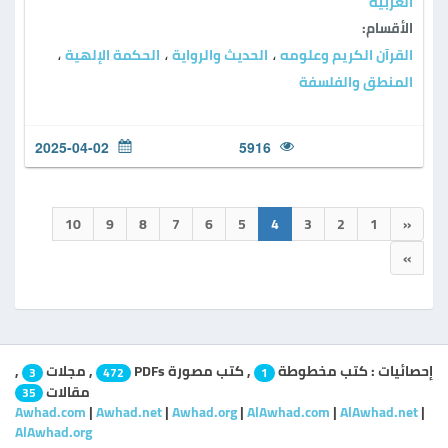
العربية
الأقسام:
القرآن الكريم وعلومه
الحديث والرواية
الحكمة الإلهية
،
،
،
المنطق والفلسفة
2025-04-02
5916
10
9
8
7
6
5
4
3
2
1
«
»
إحصائيات :
كتب مخطوطة
,
كتب مصورة PDFs
,
مجلات
,
3
472
1
مقالات
35
Awhad.com
|
Awhad.net
|
Awhad.org
|
AlAwhad.com
|
AlAwhad.net
|
AlAwhad.org