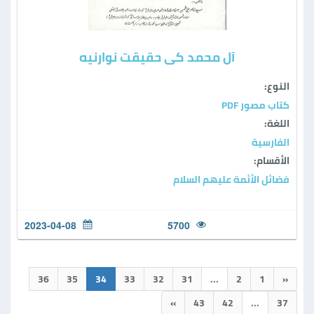
آل محمد كى حقيقت نوارنيه
النوع:
كتاب مصور PDF
اللغة:
الفارسية
الأقسام:
فضائل الأئمة عليهم السلام
2023-04-08
5700
36
35
34
33
32
31
...
2
1
«
»
43
42
...
37