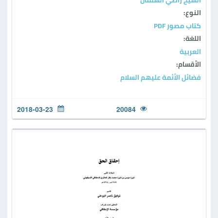
الشيخ راضي السلمان
النوع:
كتاب مصور PDF
اللغة:
العربية
الأقسام:
فضائل الأئمة عليهم السلام
2018-03-23
20084