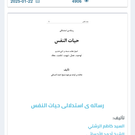
2025-01-22
4906
رساله ی استدلالی حیات النفس
تأليف:
السيد كاظم الرشتي
الشيخ أحمد الأحسائي