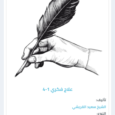
علاج فكري 1-4
تأليف:
الشيخ سعيد القريشي
النوع: