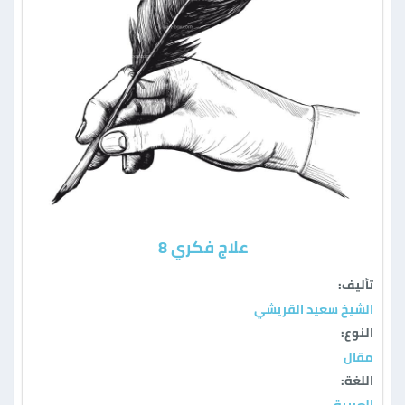
علاج فكري 8
تأليف:
الشيخ سعيد القريشي
النوع:
مقال
اللغة: