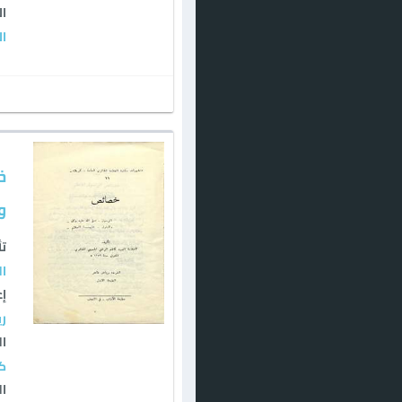
ال
ال
خ
و
تأ
ال
إع
ري
ال
كت
ال