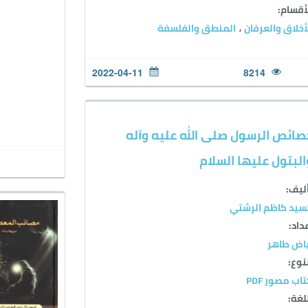
أقسام:
أخلاق والعرفان
المنطق والفلسفة
،
2022-04-11
8214
صائص الرسول صلى الله عليه وآله
البتول عليها السلام
ليف:
سيد كاظم الرشتي
داد:
اض طاهر
نوع:
اب مصور PDF
لغة: