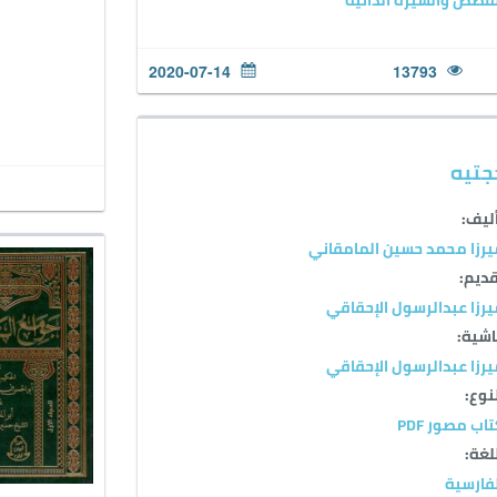
2020-07-14
13793
جتيه
ليف:
رزا محمد حسين المامقاني
ديم:
رزا عبدالرسول الإحقاقي
شية:
رزا عبدالرسول الإحقاقي
نوع:
اب مصور PDF
لغة:
فارسية