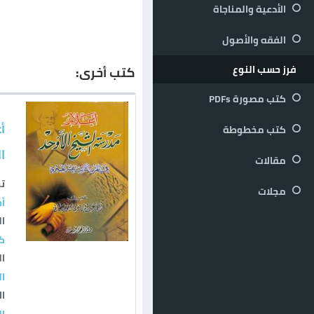
الأدعية والمناجاة
الفقه والأصول
فرز حسب النوع
كتب أخرى:
كتب مصورة PDFs
أ
كتب مخطوطة
ا
مقالات
ت
مجلات
أح
ال
كت
ال
ال
ال
ال