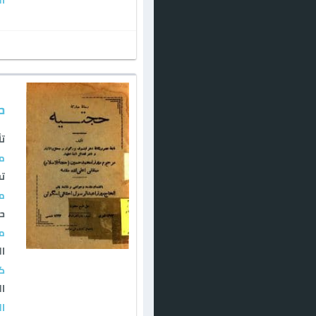
ح
تأ
مي
تق
مي
حا
مي
ال
كت
ال
ال