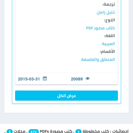
ترجمة:
خليل زامل
النوع:
كتاب مصور PDF
اللغة:
العربية
الأقسام:
المنطق والفلسفة
2015-03-31
20089
عرض الكل
إحصائيات :
كتب مخطوطة
,
كتب مصورة PDFs
,
مجلات
,
3
472
1